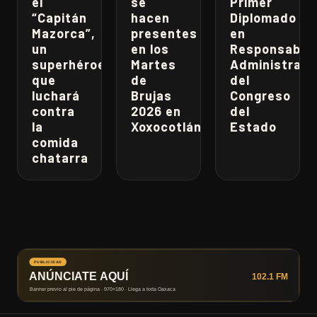
el
se
Primer
“Capitán
hacen
Diplomado
Mazorca”,
presentes
en
un
en los
Responsabili
superhéroe
Martes
Administrati
que
de
del
luchará
Brujas
Congreso
contra
2026 en
del
la
Xoxocotlán
Estado
comida
chatarra