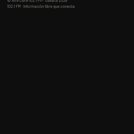
© Aire Libre 102.1 FM · Oaxaca 2026
102.1 FM · Información libre que conecta.