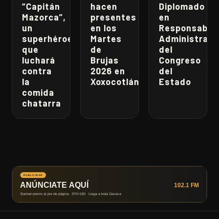
“Capitán
hacen
Diplomado
Mazorca”,
presentes
en
un
en los
Responsabili
superhéroe
Martes
Administrati
que
de
del
luchará
Brujas
Congreso
contra
2026 en
del
la
Xoxocotlán
Estado
comida
chatarra