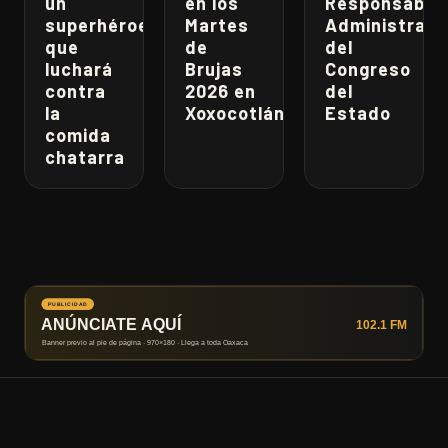
un
en los
Responsabili
superhéroe
Martes
Administrati
que
de
del
luchará
Brujas
Congreso
contra
2026 en
del
la
Xoxocotlán
Estado
comida
chatarra