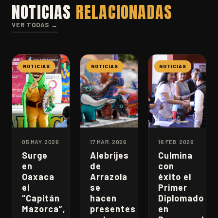
NOTICIAS
RELACIONADAS
VER TODAS →
NOTICIAS
NOTICIAS
NOTICIAS
05 MAY. 2026
17 MAR. 2026
16 FEB. 2026
Surge
Alebrijes
Culmina
en
de
con
Oaxaca
Arrazola
éxito el
el
se
Primer
“Capitán
hacen
Diplomado
Mazorca”,
presentes
en