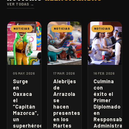
VER TODAS →
NOTICIAS
NOTICIAS
NOTICIAS
05 MAY. 2026
17 MAR. 2026
16 FEB. 2026
Surge
Alebrijes
Culmina
en
de
con
Oaxaca
Arrazola
éxito el
el
se
Primer
“Capitán
hacen
Diplomado
Mazorca”,
presentes
en
un
en los
Responsabili
superhéroe
Martes
Administrati