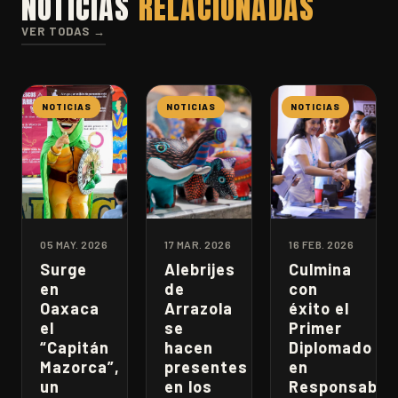
NOTICIAS
RELACIONADAS
VER TODAS →
NOTICIAS
NOTICIAS
NOTICIAS
05 MAY. 2026
17 MAR. 2026
16 FEB. 2026
Surge
Alebrijes
Culmina
en
de
con
Oaxaca
Arrazola
éxito el
el
se
Primer
“Capitán
hacen
Diplomado
Mazorca”,
presentes
en
un
en los
Responsabili