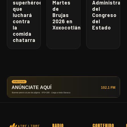
superhéroe
Martes
Administrati
que
de
del
luchará
Brujas
Congreso
contra
2026 en
del
la
Xoxocotlán
Estado
comida
chatarra
RADIO
CONTENIDO