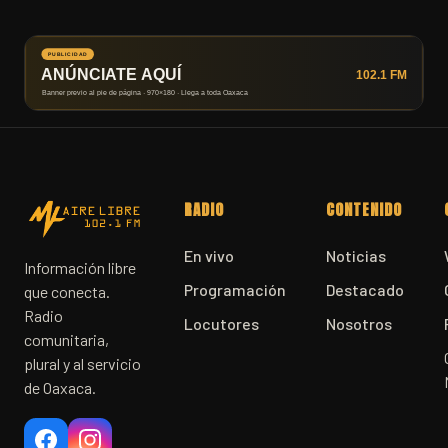
RADIO
CONTENIDO
En vivo
Noticias
Información libre
Programación
Destacado
que conecta.
Radio
Locutores
Nosotros
comunitaria,
plural y al servicio
de Oaxaca.