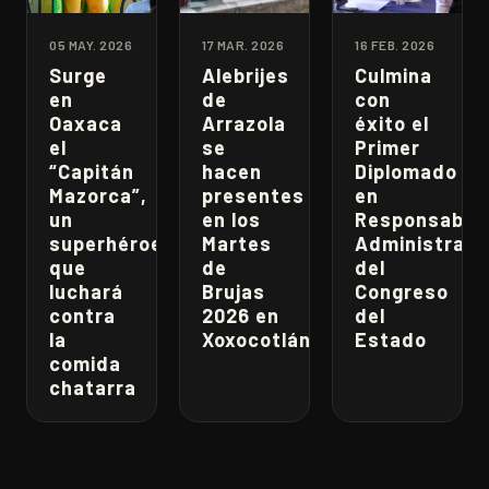
05 MAY. 2026
17 MAR. 2026
16 FEB. 2026
Surge
Alebrijes
Culmina
en
de
con
Oaxaca
Arrazola
éxito el
el
se
Primer
“Capitán
hacen
Diplomado
Mazorca”,
presentes
en
un
en los
Responsabili
superhéroe
Martes
Administrati
que
de
del
luchará
Brujas
Congreso
contra
2026 en
del
la
Xoxocotlán
Estado
comida
chatarra