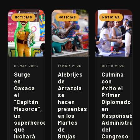
NOTICIAS
NOTICIAS
NOTICIAS
05 MAY. 2026
17 MAR. 2026
16 FEB. 2026
Surge
Alebrijes
Culmina
en
de
con
Oaxaca
Arrazola
éxito el
el
se
Primer
“Capitán
hacen
Diplomado
Mazorca”,
presentes
en
un
en los
Responsabili
superhéroe
Martes
Administrati
que
de
del
luchará
Brujas
Congreso