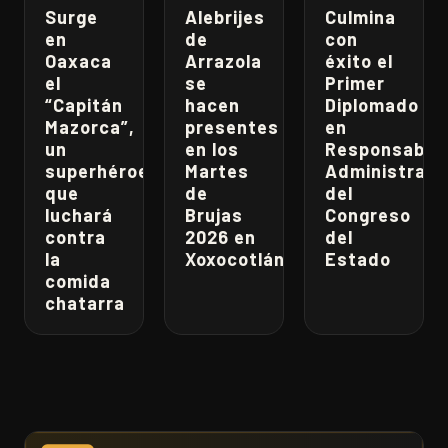
Surge
Alebrijes
Culmina
en
de
con
Oaxaca
Arrazola
éxito el
el
se
Primer
“Capitán
hacen
Diplomado
Mazorca”,
presentes
en
un
en los
Responsabili
superhéroe
Martes
Administrati
que
de
del
luchará
Brujas
Congreso
contra
2026 en
del
la
Xoxocotlán
Estado
comida
chatarra