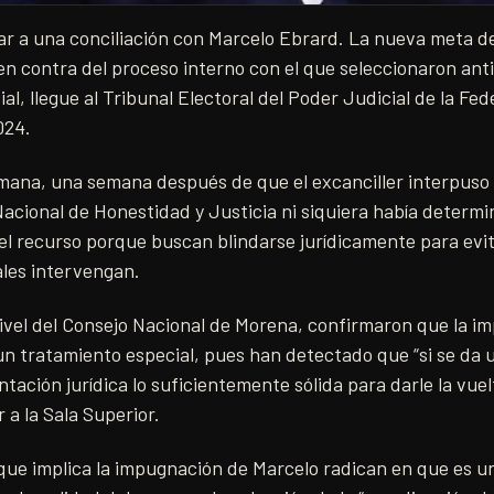
r a una conciliación con Marcelo Ebrard. La nueva meta del
en contra del proceso interno con el que seleccionaron an
al, llegue al Tribunal Electoral del Poder Judicial de la Fe
024.
emana, una semana después de que el excanciller interpuso
Nacional de Honestidad y Justicia ni siquiera había determi
el recurso porque buscan blindarse jurídicamente para evit
ales intervengan.
ivel del Consejo Nacional de Morena, confirmaron que la i
 un tratamiento especial, pues han detectado que “si se da u
tación jurídica lo suficientemente sólida para darle la vuel
 a la Sala Superior.
ue implica la impugnación de Marcelo radican en que es un