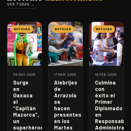
VER TODAS →
NOTICIAS
NOTICIAS
NOTICIAS
05 MAY. 2026
17 MAR. 2026
16 FEB. 2026
Surge
Alebrijes
Culmina
en
de
con
Oaxaca
Arrazola
éxito el
el
se
Primer
“Capitán
hacen
Diplomado
Mazorca”,
presentes
en
un
en los
Responsabili
superhéroe
Martes
Administrati