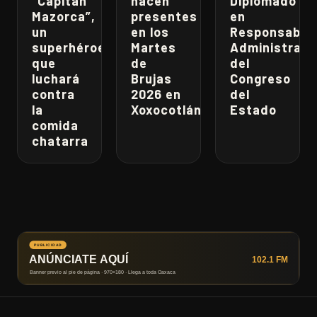
“Capitán
hacen
Diplomado
Mazorca”,
presentes
en
un
en los
Responsabili
superhéroe
Martes
Administrati
que
de
del
luchará
Brujas
Congreso
contra
2026 en
del
la
Xoxocotlán
Estado
comida
chatarra