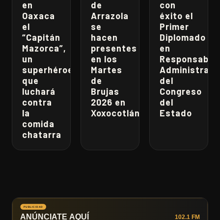
en
de
con
Oaxaca
Arrazola
éxito el
el
se
Primer
“Capitán
hacen
Diplomado
Mazorca”,
presentes
en
un
en los
Responsabili
superhéroe
Martes
Administrati
que
de
del
luchará
Brujas
Congreso
contra
2026 en
del
la
Xoxocotlán
Estado
comida
chatarra