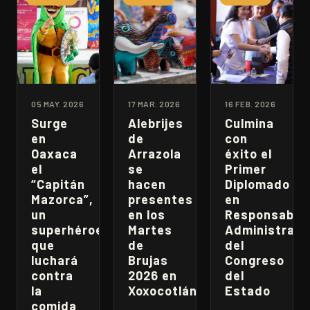
05 MAY. 2026
17 MAR. 2026
16 FEB. 2026
Surge
Alebrijes
Culmina
en
de
con
Oaxaca
Arrazola
éxito el
el
se
Primer
“Capitán
hacen
Diplomado
Mazorca”,
presentes
en
un
en los
Responsabili
superhéroe
Martes
Administrati
que
de
del
luchará
Brujas
Congreso
contra
2026 en
del
la
Xoxocotlán
Estado
comida