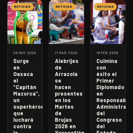
NOTICIAS
NOTICIAS
NOTICIAS
05 MAY. 2026
17 MAR. 2026
16 FEB. 2026
Surge
Alebrijes
Culmina
en
de
con
Oaxaca
Arrazola
éxito el
el
se
Primer
“Capitán
hacen
Diplomado
Mazorca”,
presentes
en
un
en los
Responsabili
superhéroe
Martes
Administrati
que
de
del
luchará
Brujas
Congreso
contra
2026 en
del
la
Xoxocotlán
Estado