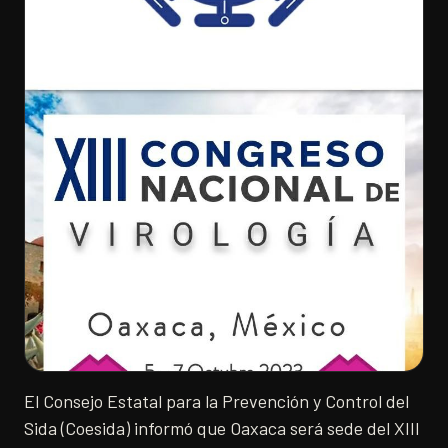
El Consejo Estatal para la Prevención y Control del
Sida (Coesida) informó que Oaxaca será sede del XIII