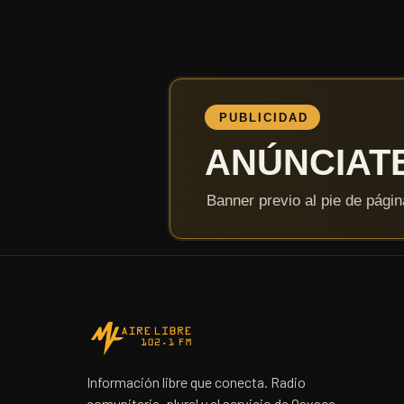
Información libre que conecta. Radio
comunitaria, plural y al servicio de Oaxaca.