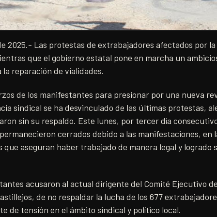
de 2025.- Las protestas de extrabajadores afectados por la
ientras que el gobierno estatal pone en marcha un ambicio
 la reparación de vialidades.
rzos de los manifestantes para presionar por una nueva rev
ncia sindical se ha desvinculado de las últimas protestas, a
ron sin su respaldo. Este lunes, por tercer día consecutivo
permanecieron cerrados debido a las manifestaciones, en l
os que aseguran haber trabajado de manera legal y logrado s
antes acusaron al actual dirigente del Comité Ejecutivo de
stillejos, de no respaldar la lucha de los 677 extrabajadore
 de tensión en el ámbito sindical y político local.