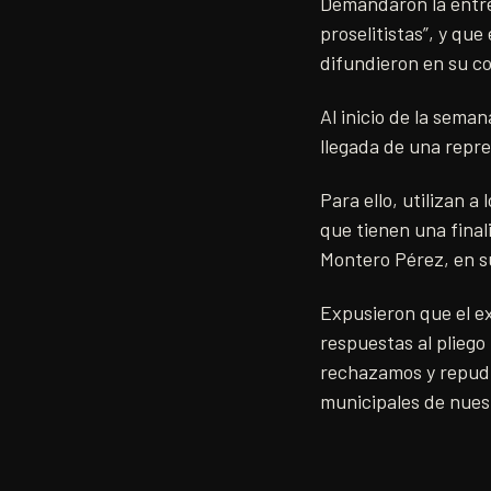
Demandaron la entreg
proselitistas”, y que
difundieron en su c
Al inicio de la sema
llegada de una repre
Para ello, utilizan a
que tienen una finali
Montero Pérez, en su
Expusieron que el ex
respuestas al pliego
rechazamos y repudi
municipales de nues