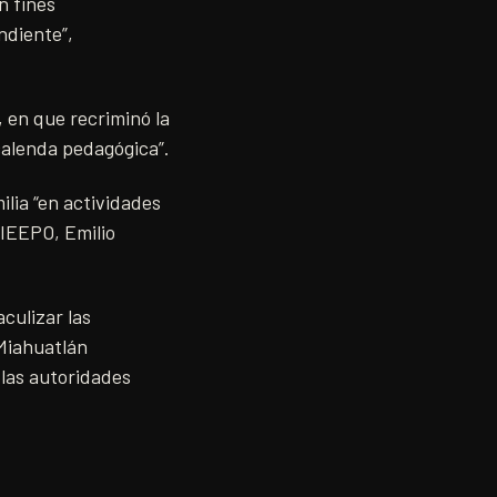
n fines
ndiente”,
, en que recriminó la
calenda pedagógica”.
ilia “en actividades
l IEEPO, Emilio
culizar las
 Miahuatlán
las autoridades