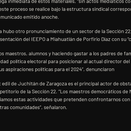
a inmediata de estos materiales, “sin actos mediáticos co
 este proceso se realice bajo la estructura sindical correspo
omunicado emitido anoche.
na hubo otro pronunciamiento de un sector de la Sección 22
sentación del IEEPO a Miahuatlán de Porfirio Díaz con su “
 los maestros, alumnos y haciendo gastar a los padres de fam
dad política electoral para posicionar al actual director de
s aspiraciones políticas para el 2024”, denunciaron
 edil de Juchitán de Zaragoza es el principal actor de obsta
 petitorio de la Sección 22. “Los maestros democráticos de
amos estas actividades que pretenden confrontarnos con 
tras comunidades”, señalaron.