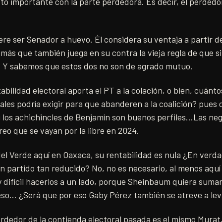
to importante con la parte perdedora. Es decir, el perdedo
re ser Senador a huevo. Él considera su ventaja a partir 
más que también juega en su contra la vieja regla de que s
. Y sabemos que estos dos no son de agrado mutuo.
bilidad electoral aporta el PT a la colación, o bien, cuánt
les podría exigir para que abanderen a la coalición? pues 
 los achichincles de Benjamín son buenos perfiles…Las neg
reo que se vayan por la libre en 2024.
el Verde aquí en Oaxaca, su rentabilidad es nula ¿En verda
 partido tan reducido? No, no es necesario, al menos aquí 
 difícil hacerlos a un lado, porque Sheinbaum quiera sumar
eso… ¿Será que por eso Gaby Pérez también se atreve a le
erdedor de la contienda electoral pasada es el mismo Murat, 