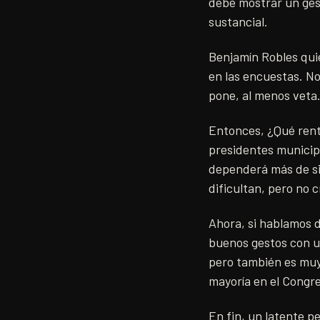
debe mostrar un ges
sustancial.
Benjamín Robles quie
en las encuestas. No
pone, al menos veta
Entonces, ¿Qué renta
presidentes municipa
dependerá más de si
dificultan, pero no c
Ahora, si hablamos d
buenos gestos con un
pero también es muy
mayoría en el Congr
En fin, un latente p