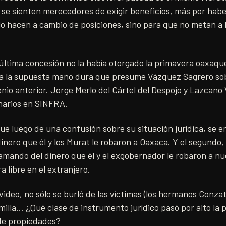
se sienten merecedores de exigir beneficios, más por habe
 lo hacen a cambio de posiciones, sino para que no metan a l
última concesión no la había otorgado la primavera oaxaque
a la supuesta mano dura que presume Vázquez Sagrero sobr
nio anterior. Jorge Merlo del Cártel del Despojo y Lazcano V
onarios en SINFRA.
que luego de una confusión sobre su situación jurídica, se e
inero que él y los Murat le robaron a Oaxaca. Y el segundo,
amando del dinero que él y el exgobernador le robaron a nu
 libre en el extranjero.
video, no sólo se burló de las víctimas (los hermanos Conzat
milla… ¿Qué clase de instrumento jurídico pasó por alto la 
 de propiedades?