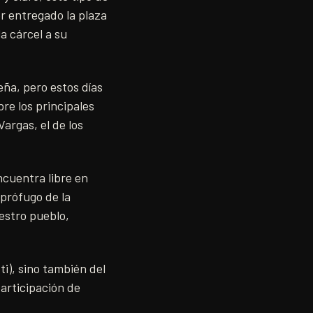
r entregado la plaza
a cárcel a su
ña, pero estos días
e los principales
argas, el de los
ncuentra libre en
 prófugo de la
estro pueblo,
ti), sino también del
participación de