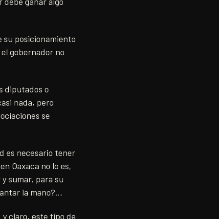
r debe ganar algo
de su posicionamiento
i el gobernador no
os diputados o
casi nada, pero
ociaciones se
d es necesario tener
en Oaxaca no lo es,
 y sumar, para su
vantar la mano?…
y claro, este tipo de