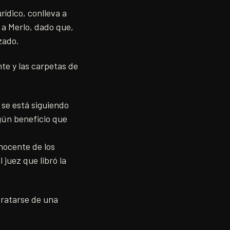
rídico, conlleva a
 a Merlo, dado que,
zado.
te y las carpetas de
 se está siguiendo
gún beneficio que
nocente de los
 juez que libró la
tratarse de una