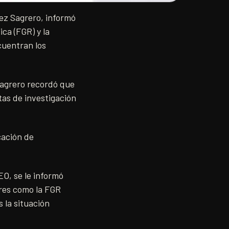
uez Sagrero, informó
ca (FGR) y la
cuentran los
Sagrero recordó que
etas de investigación
cación de
O, se le informó
ores como la FGR
s la situación