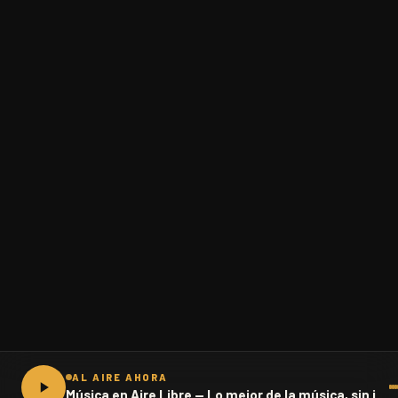
AL AIRE AHORA
Música en Aire Libre — Lo mejor de la música, sin interrupciones · 102.1 FM