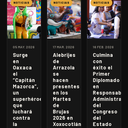
NOTICIAS
NOTICIAS
NOTICIAS
05 MAY. 2026
17 MAR. 2026
16 FEB. 2026
Surge
Alebrijes
Culmina
en
de
con
Oaxaca
Arrazola
éxito el
el
se
Primer
“Capitán
hacen
Diplomado
Mazorca”,
presentes
en
un
en los
Responsabili
superhéroe
Martes
Administrati
que
de
del
luchará
Brujas
Congreso
contra
2026 en
del
la
Xoxocotlán
Estado