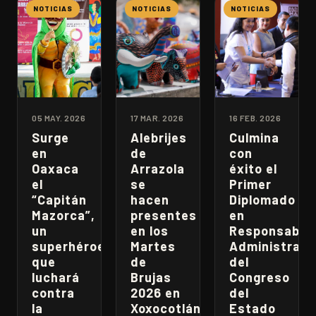
NOTICIAS
NOTICIAS
NOTICIAS
05 MAY. 2026
17 MAR. 2026
16 FEB. 2026
Surge
Alebrijes
Culmina
en
de
con
Oaxaca
Arrazola
éxito el
el
se
Primer
“Capitán
hacen
Diplomado
Mazorca”,
presentes
en
un
en los
Responsabili
superhéroe
Martes
Administrati
que
de
del
luchará
Brujas
Congreso
contra
2026 en
del
la
Xoxocotlán
Estado