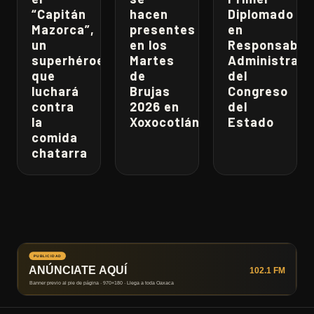
“Capitán
hacen
Diplomado
Mazorca”,
presentes
en
un
en los
Responsabili
superhéroe
Martes
Administrati
que
de
del
luchará
Brujas
Congreso
contra
2026 en
del
la
Xoxocotlán
Estado
comida
chatarra