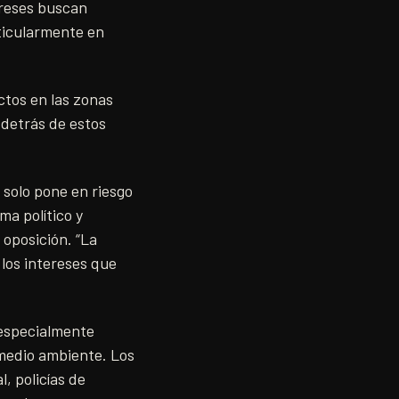
ereses buscan
rticularmente en
ctos en las zonas
 detrás de estos
 solo pone en riesgo
ma político y
oposición. “La
 los intereses que
 especialmente
 medio ambiente. Los
, policías de