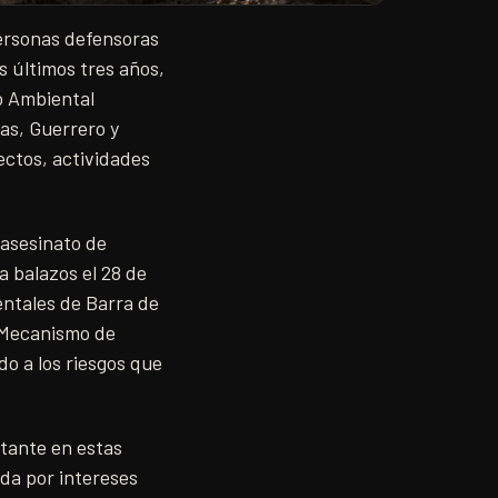
ersonas defensoras
s últimos tres años,
o Ambiental
as, Guerrero y
ectos, actividades
 asesinato de
a balazos el 28 de
entales de Barra de
l Mecanismo de
o a los riesgos que
rtante en estas
ada por intereses