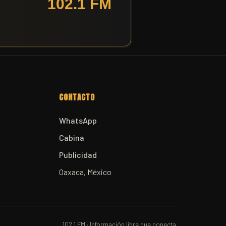
CONTACTO
WhatsApp
Cabina
Publicidad
Oaxaca, México
102.1 FM · Información libre que conecta.